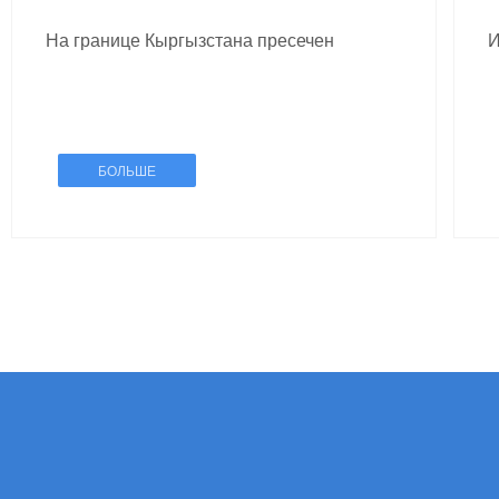
На границе Кыргызстана пресечен
И
незаконный ввоз пиломатериалов
п
м
БОЛЬШЕ
п
н