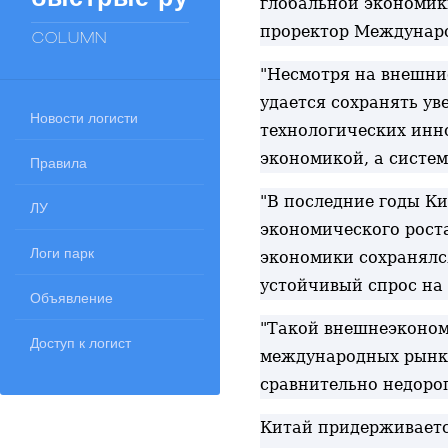
глобальной экономики
проректор Междунаро
COLUMN
"Несмотря на внешние
удается сохранять у
Новости логисти
технологических инно
экономикой, а систе
Правила
"В последние годы Ки
ЛУ
экономического роста"
Логи парк
экономики сохранялс
устойчивый спрос на 
Объявление
"Такой внешнеэконом
Доступ к логист
международных рынка
сравнительно недорог
Китай придерживаетс